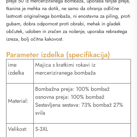
preje 50 iz merceriziranega bombaža, uporaba tanjše preje,
tkanina je mehka na dotik, ne samo da ohranja odlične
lastnosti originalnega bombaža, ni enostavna za piling, proti
gubam, dobra odpornost proti obrabi, mehak in gladek
občutek, udoben in zračen za nošenje, uporaba rebrastega
izreza, bolj očitna kakovost.
Parameter izdelka (specifikacija)
ime
Majica s kratkimi rokavi iz
izdelka
merceriziranega bombaža
Bombažna preja: 100% bombaž
osnovna preja: 100% bombaž
Material:
Sestavljena sestava: 73% bombaž 27%
svila
Velikost:
S-3XL