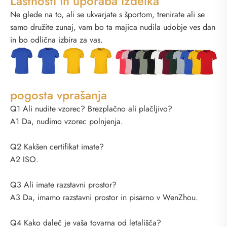
Lastnosti in uporaba izdelka
Ne glede na to, ali se ukvarjate s športom, trenirate ali se
samo družite zunaj, vam bo ta majica nudila udobje ves dan
in bo odlična izbira za vas.
pogosta vprašanja
Q1 Ali nudite vzorec? Brezplačno ali plačljivo?
A1 Da, nudimo vzorec polnjenja.
Q2 Kakšen certifikat imate?
A2 ISO.
Q3 Ali imate razstavni prostor?
A3 Da, imamo razstavni prostor in pisarno v WenZhou.
Q4 Kako daleč je vaša tovarna od letališča?