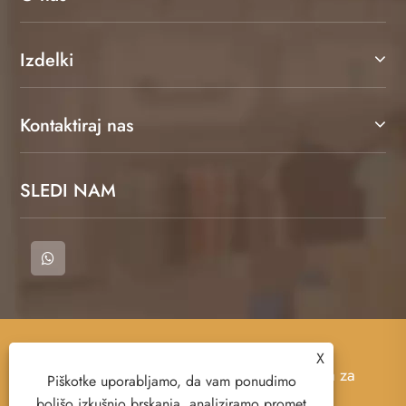
Izdelki
Kontaktiraj nas
SLEDI NAM
Copyright © 2023 Cangnan County Qimeng
X
Clothing Co., Ltd. - majica, polo majica, majica za
Piškotke uporabljamo, da vam ponudimo
znoj - vse pravice pridržane.
boljšo izkušnjo brskanja, analiziramo promet