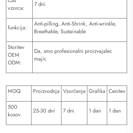
Čas
7 dni
vzorca:
Anti-pilling, Anti-Shrink, Anti-wrinkle,
funkcija:
Breathable, Sustainable
Storitev
Da, smo profesionalni proizvajalec
OEM
majic
ODM:
MOQ
Proizvodnja
Vzorčenje
Grafika
Cenitev
500
25-30 dni
7 dni
1 dan
1 dan
kosov