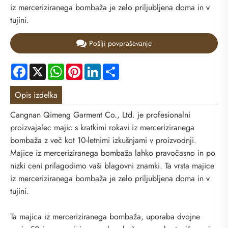
iz merceriziranega bombaža je zelo priljubljena doma in v
tujini.
Pošlji povpraševanje
Facebook
X
WhatsApp
Pinterest
LinkedIn
Share
Opis izdelka
Cangnan Qimeng Garment Co., Ltd. je profesionalni
proizvajalec majic s kratkimi rokavi iz merceriziranega
bombaža z več kot 10-letnimi izkušnjami v proizvodnji.
Majice iz merceriziranega bombaža lahko pravočasno in po
nizki ceni prilagodimo vaši blagovni znamki. Ta vrsta majice
iz merceriziranega bombaža je zelo priljubljena doma in v
tujini.
Ta majica iz merceriziranega bombaža, uporaba dvojne