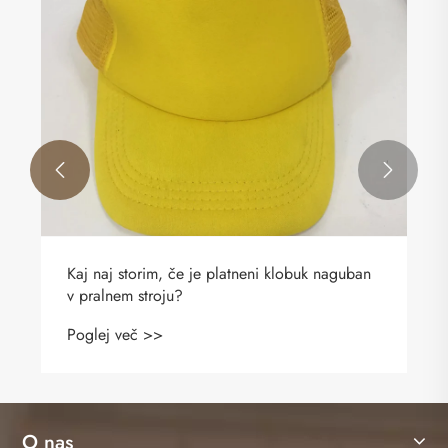


Kaj naj storim, če je platneni klobuk naguban
v pralnem stroju?
Poglej več >>
O nas