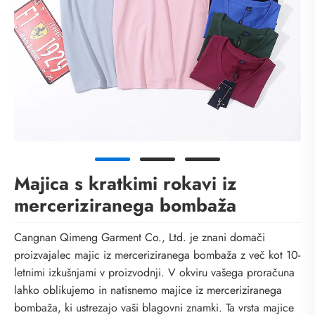
Majica s kratkimi rokavi iz
merceriziranega bombaža
Cangnan Qimeng Garment Co., Ltd. je znani domači
proizvajalec majic iz merceriziranega bombaža z več kot 10-
letnimi izkušnjami v proizvodnji. V okviru vašega proračuna
lahko oblikujemo in natisnemo majice iz merceriziranega
bombaža, ki ustrezajo vaši blagovni znamki. Ta vrsta majice