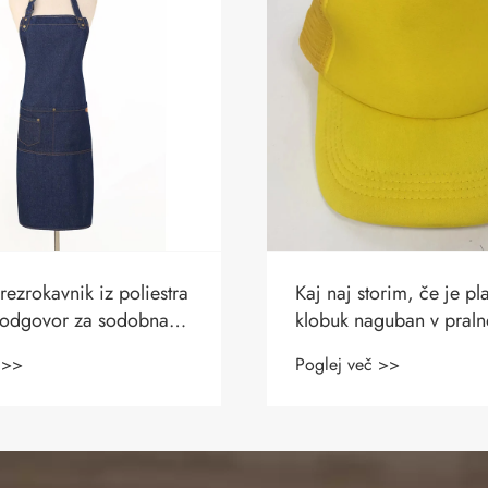
orim, če je platneni
Ali lahko preprosta pol
guban v pralnem
resnično sestavi moder
trendovsko garderobo
 >>
Poglej več >>