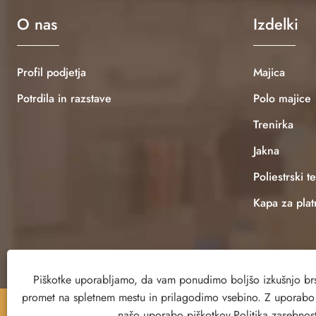
O nas
Izdelki
Profil podjetja
Majica
Potrdila in razstave
Polo majice
Trenirka
Jakna
Poliestrski t
Kapa za pla
Piškotke uporabljamo, da vam ponudimo boljšo izkušnjo brs
promet na spletnem mestu in prilagodimo vsebino. Z uporabo te
Copyright © 2023 Cangnan County Qimeng Clothing Co.,
našo uporabo piškotkov.
Politika zasebnost