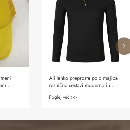

o majica
Zakaj bi morali izbrati enoten
no in
predpasnik iz blaga za svoje
podjetje
Poglej več >>