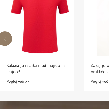

Zakaj je brezrokavnik iz poliestra
Kaj naj st
praktičen odgovor za sodobna
klobuk na
delovna oblačila in
stroju?
Poglej več >>
Poglej več
prepoznavnost blagovne
znamke?