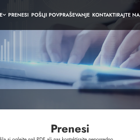
E
PRENESI
POŠLJI POVPRAŠEVANJE
KONTAKTIRAJTE NA
Prenesi
a si oglejte naš PDF ali nas kontaktirajte neposredno.