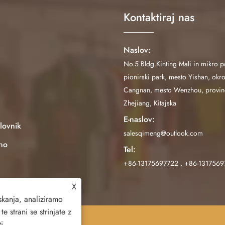
Kontaktiraj nas
Naslov:
No.5 Bldg.Kinting Mali in mikro p
pionirski park, mesto Yishan, okr
Cangnan, mesto Wenzhou, provin
Zhejiang, Kitajska
E-naslov:
elovnik
salesqimeng@outlook.com
tno
Tel:
+86-13175697722
,
+86-1317569
X
kanja, analiziramo
 strani se strinjate z
i