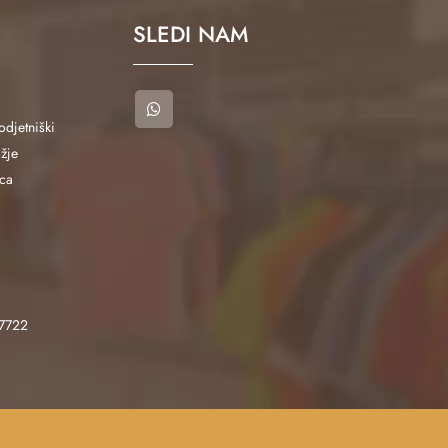
SLEDI NAM
odjetniški
ožje
ca
7722