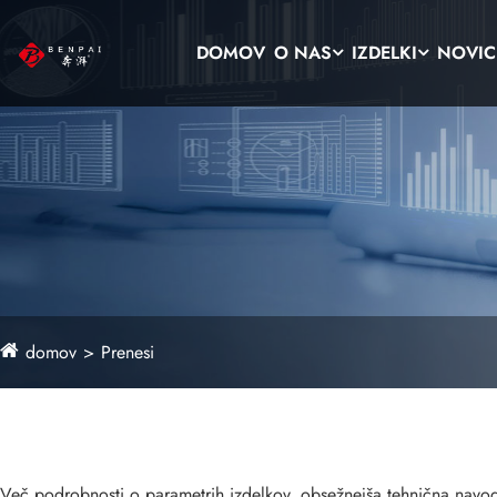
DOMOV
O NAS
IZDELKI
NOVIC
domov
Prenesi
Več podrobnosti o parametrih izdelkov, obsežnejša tehnična navodil