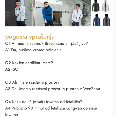
pogosta vprašanja
Q1 Ali nudite vzorec? Brezplačno ali plačljivo?
A1 Da, nudimo vzorec polnjenja.
Q2 Kakšen certifikat imate?
A2 ISO.
Q3 Ali imate razstavni prostor?
A3 Da, imamo razstavni prostor in pisarno v WenZhou.
Q4 Kako daleč je vaša tovarna od letališča?
A4 Približno 90 minut od letališča Longwan do naše
tovarne.