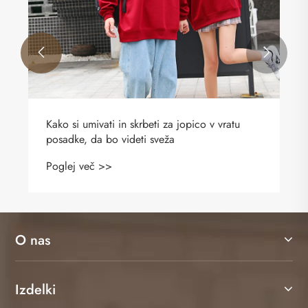


Kako si umivati ​​in skrbeti za jopico v vratu
posadke, da bo videti sveža
Poglej več >>
O nas
Izdelki