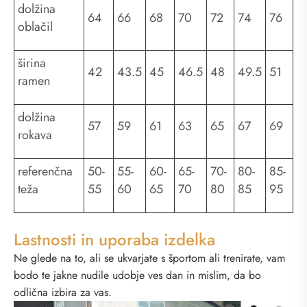
dolžina
64
66
68
70
72
74
76
oblačil
širina
42
43.5
45
46.5
48
49.5
51
ramen
dolžina
57
59
61
63
65
67
69
rokava
referenčna
50-
55-
60-
65-
70-
80-
85-
teža
55
60
65
70
80
85
95
Lastnosti in uporaba izdelka
Ne glede na to, ali se ukvarjate s športom ali trenirate, vam
bodo te jakne nudile udobje ves dan in mislim, da bo
odlična izbira za vas.