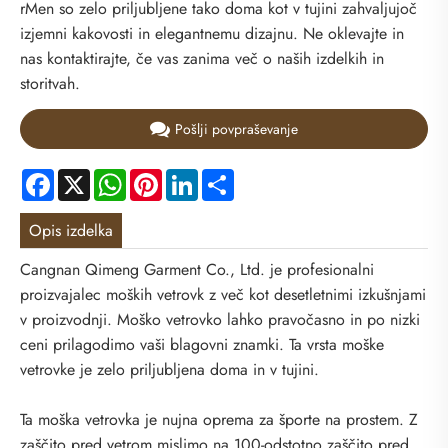
rMen so zelo priljubljene tako doma kot v tujini zahvaljujoč
izjemni kakovosti in elegantnemu dizajnu. Ne oklevajte in
nas kontaktirajte, če vas zanima več o naših izdelkih in
storitvah.
Pošlji povpraševanje
Facebook
X
WhatsApp
Pinterest
LinkedIn
Share
Opis izdelka
Cangnan Qimeng Garment Co., Ltd. je profesionalni
proizvajalec moških vetrovk z več kot desetletnimi izkušnjami
v proizvodnji. Moško vetrovko lahko pravočasno in po nizki
ceni prilagodimo vaši blagovni znamki. Ta vrsta moške
vetrovke je zelo priljubljena doma in v tujini.
Ta moška vetrovka je nujna oprema za športe na prostem. Z
zaščito pred vetrom mislimo na 100-odstotno zaščito pred