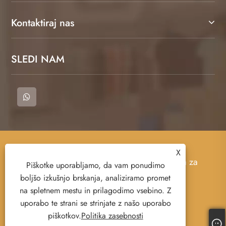
Kontaktiraj nas
SLEDI NAM
Copyright © 2023 Cangnan County Qimeng
X
Clothing Co., Ltd. - majica, polo majica, majica za
Piškotke uporabljamo, da vam ponudimo
znoj - vse pravice pridržane.
boljšo izkušnjo brskanja, analiziramo promet
na spletnem mestu in prilagodimo vsebino. Z
uporabo te strani se strinjate z našo uporabo
Links
Sitemap
RSS
XML
piškotkov.
Politika zasebnosti
Politika zasebnosti