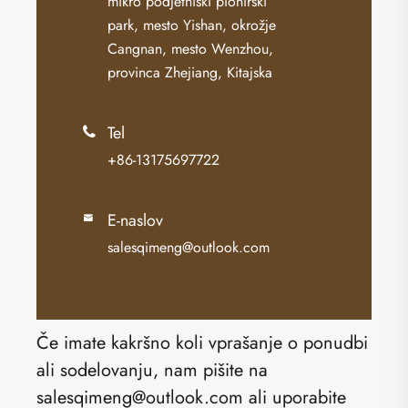
mikro podjetniški pionirski
park, mesto Yishan, okrožje
Cangnan, mesto Wenzhou,
provinca Zhejiang, Kitajska
Tel

+86-13175697722
E-naslov

salesqimeng@outlook.com
Če imate kakršno koli vprašanje o ponudbi
ali sodelovanju, nam pišite na
salesqimeng@outlook.com ali uporabite