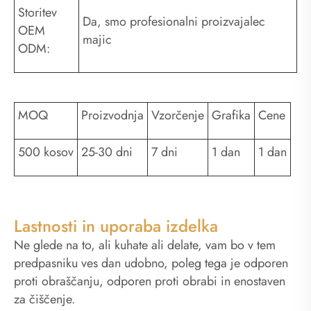
Storitev
Da, smo profesionalni proizvajalec
OEM
majic
ODM:
MOQ
Proizvodnja
Vzorčenje
Grafika
Cene
500 kosov
25-30 dni
7 dni
1 dan
1 dan
Lastnosti in uporaba izdelka
Ne glede na to, ali kuhate ali delate, vam bo v tem
predpasniku ves dan udobno, poleg tega je odporen
proti obraščanju, odporen proti obrabi in enostaven
za čiščenje.