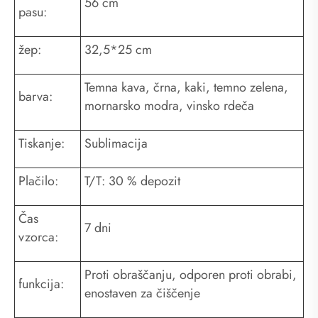
56 cm
pasu:
žep:
32,5*25 cm
Temna kava, črna, kaki, temno zelena,
barva:
mornarsko modra, vinsko rdeča
Tiskanje:
Sublimacija
Plačilo:
T/T: 30 % depozit
Čas
7 dni
vzorca:
Proti obraščanju, odporen proti obrabi,
funkcija:
enostaven za čiščenje