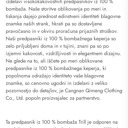
izdelavi visokokakovostnih predpasnikov iz 100 %
bombaža. Naše storitve oblikovanja po meri in
tiskanja dajejo prednost edinstveni identiteti blagovne
znamke naših strank, hkrati pa so dostavljene
pravočasno in v okviru proračuna prijaznih stroškov.
Naši predpasniki iz 100 % bombažnega keperja so
zelo priljubljeni doma in v tujini, znani pa so po
izjemni kakovosti, vzdržljivosti in elegantnem dizajnu.
Ne glede na to, ali iščete po meri oblikovane
predpasnike iz 100 % bombažnega keperja, ki
popolnoma odražajo identiteto vaše blagovne
znamke, so cenovno ugodni in izdelani z veliko
pozornostjo do detajlov, je Cangnan Qimeng Clothing
Co., Ltd. popoln proizvajalec za partnerstvo.
Ta predpasnik iz 100 % bombaža Trill je odporen na