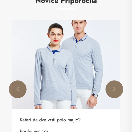
Novice Priporočila


Kateri sta dve vrsti polo majic?
Poglej več >>