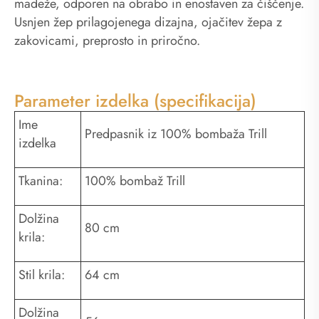
madeže, odporen na obrabo in enostaven za čiščenje.
Usnjen žep prilagojenega dizajna, ojačitev žepa z
zakovicami, preprosto in priročno.
Parameter izdelka (specifikacija)
Ime
Predpasnik iz 100% bombaža Trill
izdelka
Tkanina:
100% bombaž Trill
Dolžina
80 cm
krila:
Stil krila:
64 cm
Dolžina