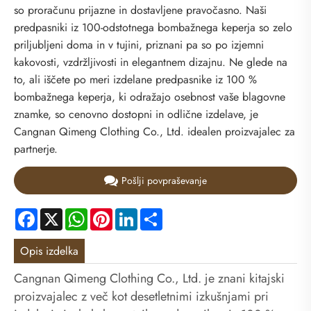
so proračunu prijazne in dostavljene pravočasno. Naši
predpasniki iz 100-odstotnega bombažnega keperja so zelo
priljubljeni doma in v tujini, priznani pa so po izjemni
kakovosti, vzdržljivosti in elegantnem dizajnu. Ne glede na
to, ali iščete po meri izdelane predpasnike iz 100 %
bombažnega keperja, ki odražajo osebnost vaše blagovne
znamke, so cenovno dostopni in odlične izdelave, je
Cangnan Qimeng Clothing Co., Ltd. idealen proizvajalec za
partnerje.
Pošlji povpraševanje
Facebook
X
WhatsApp
Pinterest
LinkedIn
Share
Opis izdelka
Cangnan Qimeng Clothing Co., Ltd. je znani kitajski
proizvajalec z več kot desetletnimi izkušnjami pri